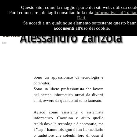
Questo sito, come la maggior parte dei siti web, utilizza cook
Puoi conoscere i dettagli consultando la mia
informativa sul Tratta
Dati.
Se accedi a un qualunque elemento sottostante questo bann
acconsenti
all'uso dei cookie.
Chi sono
Sito
Sono un appassionato di tecnologia e
computer.
Sono un libero professionista che lavora
nel campo informatico ormai da diversi
anni, ovvero da quando mi sono laureato.
Agisco come assistente o sistemista
informatico. Coordino e aiuto quelle
realtà dove la tecnologia è necessaria, ma
i "capi" hanno bisogno di un itermediario
o traduttore che spieghi loro di cosa si